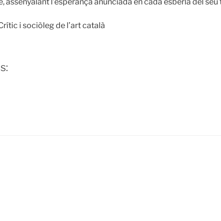
e, assenyalant l’esperança anunciada en cada esberla del seu 
 Crític i sociòleg de l’art català
s: