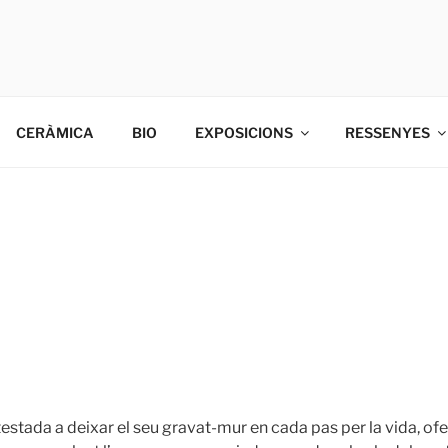
INOVART
vart, Ciment, ceràmica i gravat.
CERÀMICA
BIO
EXPOSICIONS
RESSENYES
estada a deixar el seu gravat-mur en cada pas per la vida, ofer