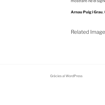
mostrant-ne el sign
Arnau Puig i Grau
,
Related Image
Gràcies al WordPress