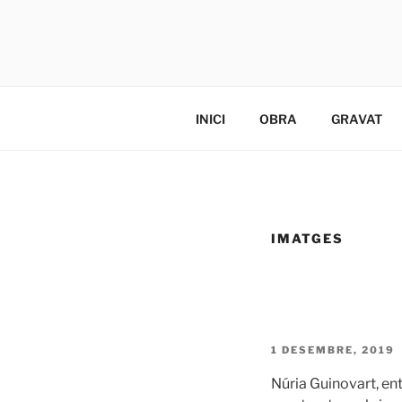
Vés
al
NÚRIA GU
contingut
Pàgina de l'artista Núria Guino
INICI
OBRA
GRAVAT
IMATGES
PUBLICAT
1 DESEMBRE, 2019
A
Núria Guinovart, ent