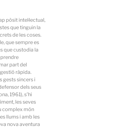
 pòsit intel·lectual,
stes que tinguin la
ecrets de les coses.
le, que sempre es
ns que custodia la
mprendre
rmar part del
igestió ràpida.
 gests sincers i
 defensor dels seus
na, 1961), s’hi
iment, les seves
seu complex món
ves llums i amb les
seva nova aventura