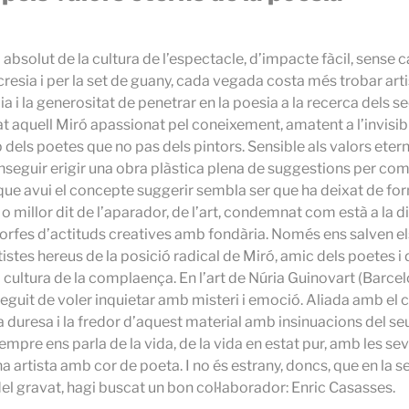
bsolut de la cultura de l’espectacle, d’impacte fàcil, sense cap
resia i per la set de guany, cada vegada costa més trobar arti
ia i la generositat de penetrar en la poesia a la recerca dels s
t aquell Miró apassionat pel coneixement, amatent a l’invisib
 dels poetes que no pas dels pintors. Sensible als valors eter
nseguir erigir una obra plàstica plena de suggestions per co
r que avui el concepte suggerir sembla ser que ha deixat de fo
o millor dit de l’aparador, de l’art, condemnat com està a la d
rfes d’actituds creatives amb fondària. Només ens salven els
istes hereus de la posició radical de Miró, amic dels poetes i
a cultura de la complaença. En l’art de Núria Guinovart (Barcelo
eguit de voler inquietar amb misteri i emoció. Aliada amb el c
a duresa i la fredor d’aquest material amb insinuacions del 
sempre ens parla de la vida, de la vida en estat pur, amb les se
a artista amb cor de poeta. I no és estrany, doncs, que en la 
 del gravat, hagi buscat un bon col·laborador: Enric Casasses.