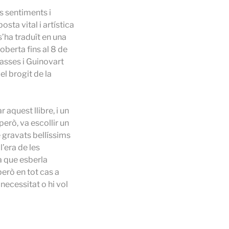
us sentiments i
sta vital i artística
 s’ha traduït en una
oberta fins al 8 de
sasses i Guinovart
el brogit de la
 aquest llibre, i un
erò, va escollir un
de gravats bellíssims
l’era de les
sa que esberla
però en tot cas a
 necessitat o hi vol