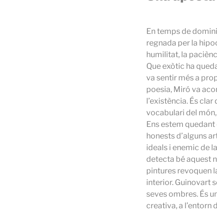
En temps de domini a
regnada per la hipoc
humilitat, la paciènc
Que exòtic ha queda
va sentir més a prop
poesia, Miró va aco
l’existència. És cla
vocabulari del món, 
Ens estem quedant o
honests d’alguns art
ideals i enemic de l
detecta bé aquest n
pintures revoquen l
interior. Guinovart 
seves ombres. És un
creativa, a l’entorn