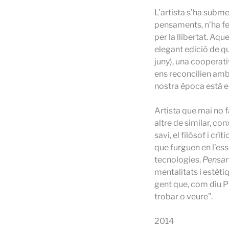
L’artista s’ha submer
pensaments, n’ha fet
per la llibertat. Aq
elegant edició de qu
juny), una cooperati
ens reconcilien amb 
nostra època està e
Artista que mai no f
altre de similar, co
savi, el filòsof i cr
que furguen en l’essè
tecnologies.
Pensar
mentalitats i estèti
gent que, com diu Pui
trobar o veure”.
2014