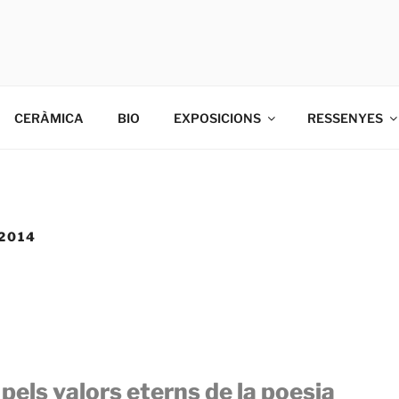
INOVART
vart, Ciment, ceràmica i gravat.
CERÀMICA
BIO
EXPOSICIONS
RESSENYES
2014
pels valors eterns de la poesia