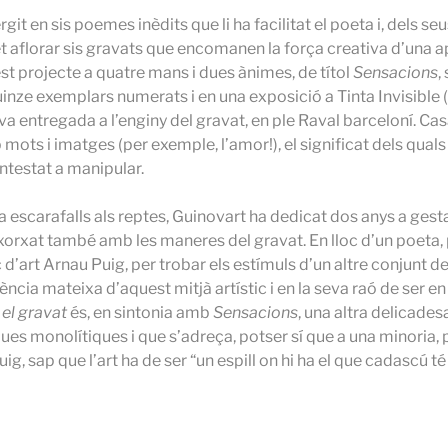
git en sis poemes inèdits que li ha facilitat el poeta i, dels se
 aflorar sis gravats que encomanen la força creativa d’una apo
uest projecte a quatre mans i dues ànimes, de títol
Sensacions
,
inze exemplars numerats i en una exposició a Tinta Invisible (
va entregada a l’enginy del gravat, en ple Raval barceloní. Ca
mots i imatges (per exemple, l’amor!), el significat dels quals 
ntestat a manipular.
a escarafalls als reptes, Guinovart ha dedicat dos anys a gestar
nxorxat també amb les maneres del gravat. En lloc d’un poeta, p
ític d’art Arnau Puig, per trobar els estímuls d’un altre conjunt 
ncia mateixa d’aquest mitjà artístic i en la seva raó de ser en 
 el gravat
és, en sintonia amb
Sensacions
, una altra delicade
ques monolítiques i que s’adreça, potser sí que a una minoria, 
g, sap que l’art ha de ser “un espill on hi ha el que cadascú té