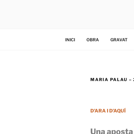
Vés
al
NÚRIA GU
contingut
Pàgina de l'artista Núria Guino
INICI
OBRA
GRAVAT
MARIA PALAU – 
D’ARA I D’AQUÍ
Una aposta 